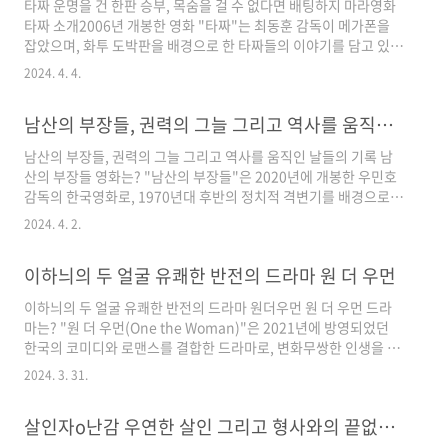
타짜 운명을 건 한판 승부, 목숨을 걸 수 없다면 배팅하지 마라영화
그리고 영화 부산행, 반도를 만든 연상호감독의 작품입니다. 현재
타짜 소개2006년 개봉한 영화 "타짜"는 최동훈 감독이 메가폰을
드라마는 2024년 4월을 시작으로 총6부작으로 구성되었습니다.
잡았으며, 화투 도박판을 배경으로 한 타짜들의 이야기를 담고 있습
기생수 더 그레이 출연진 정수인(전소니) 본작의 주인공. 어릴때 부
니다. 최동훈 감독은 이전에 "범죄의 재구성"으로 큰 성공을 거둔
모로부..
2024. 4. 4.
바 있으며, "타짜"를 통해 또 한 번 관객과 비평가의 호평을 받았습
니다. 이 영화는 허영만의 동명 만화를 원작으로 삼아, 도박에 빠져
남산의 부장들, 권력의 그늘 그리고 역사를 움직인 날들의 기록
들어 타짜의 경지에 이르게 되는 청년 고니의 이야기를 중심으로 전
개됩니다."타짜"의 연출진은 최동훈 감독의 특유의 연출 기법과 독
남산의 부장들, 권력의 그늘 그리고 역사를 움직인 날들의 기록 남
창적인 스토리텔링으로, 도박판의 긴장감과 인간 내면의 심리를 섬
산의 부장들 영화는? "남산의 부장들"은 2020년에 개봉한 우민호
세하게 그려냈습니다. 각 분야의 고수들이 모여 만든 이 영화는 조
감독의 한국영화로, 1970년대 후반의 정치적 격변기를 배경으로
승우, 김혜수, 백윤식 등 대한민국을 대표하는 배우들의 열..
하고 있습니다. 이 영화는 김충식의 동명 논픽션 베스트셀러를 원작
2024. 4. 2.
으로한 이 영화는, 박정희 대통령시절의 권력투쟁과 중앙정보부의
역할을 중심으로 전개됩니다. 남산의 부장들 등장 인물소개 김규평
이하늬의 두 얼굴 유쾌한 반전의 드라마 원 더 우먼
(이병헌): 김재규를 모티브로하고 있습니다. 중앙정보부장으로, 권
력의 정점에서서 박정희대통령의 신임을받지만, 복잡한 내부권력
이하늬의 두 얼굴 유쾌한 반전의 드라마 원더우먼 원 더 우먼 드라
싸움에 휘말립니다. 박정희(이성민): 대한민국의 대통령으로, 영화
마는? "원 더 우먼(One the Woman)"은 2021년에 방영되었던
에서 그의 권력유지를 위한 노력과 그 뒤에 숨겨진 불안함을 엿볼수
한국의 코미디와 로맨스를 결합한 드라마로, 변화무쌍한 인생을 살
있습니다. 박용각(곽도원): 김형욱을 모티브로한 인물입니다. 중앙
아가는 여성의 이야기를 유쾌하고 감동적으로 그려냈습니다. 이 드
정보부의 또..
2024. 3. 31.
라마는 기억을 잃은 여성 검사가 대한민국 최대 재벌가의 며느리와
똑같이 생겼다는 이유로 그녀의 삶으로 들어가게 되면서 벌어지는
살인자o난감 우연한 살인 그리고 형사와의 끝없는 심리추격전
일들을 유쾌하게 다룹니다. 원 더 우먼 드라마 연출진 소개 "원더우
먼(OnetheWoman)"의 연출은 박현석감독이 맡았으며, 극본은