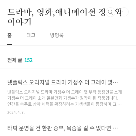
본문 바로가기
드라마, 영화,애니메이션 정보와
이야기
홈
태그
방명록
전체 글
152
넷플릭스 오리지널 드라마 기생수 더 그레이 몇부작 등장인물 소개
넷플릭스 오리지널 드라마 기생수 더 그레이 몇 부작 등장인물 소개
기생수 더 그레이 소개 일본만화 기생수가 원작이 된 작품입니다.
인간을 숙주로 삼아 세력을 확장하려는 기생생물이 등장하며,그 기
생생물을 처리하기 위한 전담팀 '더 그레이'의 작적이 시작되며, 이
2024. 4. 7.
내용의 주인공 수인이 기생생물과 공생하면서 이야기가 진행됩니
다. 기생수 더 그레이는 넷플릭스 오리지널 한국 드라마 작품으로
타짜 운명을 건 한판 승부, 목숨을 걸 수 없다면 배팅하지마라
원작 기생수와 다르게 한국배경으로 시작하는 스핀오픈 작품입니
다. 기생수 더 그레이 감독 회차소개 애니메이션 사이비, 돼지의왕,