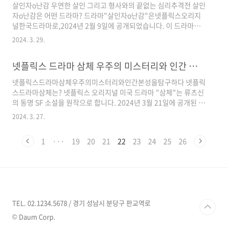
살인자o난감 우연한 살인 그리고 형사와의 끝없는 심리추격전 살인
김윤작가가 작성했습니다. 박현석감독은 이전에도 다양한 드라마
자o난감은 어떤 드라마? 드라마"살인자o난감"은넷플릭스오리지
를통해 탄탄한 연출능력을 선보인바있으며, "원더우먼"에서도 그
널한국드라마로,2024년 2월 9일에 공개되었습니다. 이 드라마는
의 뛰어난 연출이 돋보입니다. 김윤작가는 이드라마를 통해 흥미로
동명의 웹툰을 원작으로 하며, 우연히 살인을 시작하게 된 평범한
운 ..
2024. 3. 29.
남자와 그를 쫓는 형사의 이야기를 그립니다. 연출은 이창희감독이
맡았으며, 총8부작으로 구성되어있습니다. 살인자o난감 뜻? "살인
넷플릭스 드라마 삼체 우주의 미스터리와 인간 본성을 탐구하다
자o난감"은 중의적으로 쓰인 표현으로 여러 가지 의미를 담고 있다
고 알려져 있습니다. 드라마 안에서는 인물과 사건 가운데 무엇을
넷플릭스드라마삼체우주의미스터리와인간본성을탐구하다 넷플릭
중점적으로 생각하느냐에 따라 제목의 의미가 달라집니다. 살인자
스드라마삼체는? 넷플릭스 오리지널 미국 드라마 "삼체"는 류츠신
장난감, 살인은장난감, 살인자의난감, 살인자오난감 등 다양한 해
의 동명 SF 소설을 원작으로 합니다. 2024년 3월 21일에 공개된 이
석이 나올 수 있습니다. 살인자o난감 등장인물 소개 이탕(최우식):
드라마는 "왕좌의 게임"을 제작한 데이비드 베니오프와 D.B. 와이
우연히 살인을..
2024. 3. 27.
스가 각본 및 제작을 맡았습니다. 이 드라마는 여러 시대와 대륙에
걸쳐 지구를 뒤흔들 사실을 발견한 저명한 과학자들의 이야기를 다
1
···
19
20
21
22
23
24
25
26
루며, 과학의 법칙들이 밝혀지고 실존적 위협이 드러나기 시작하는
과정을 그립니다. "삼체"의 주요 줄거리는 과학계에서 계속되는 의
문의 죽음을 조사하는 정보 장교 '클래런스 시'와 같은 인물들의 활
약을 중심으로 펼쳐집니다. 베네딕트 웡이 '클래런스시' 역할을 맡
아, 과학계의 미스터리를 파헤치는 주인공으로 등장합니다. 류츠신
의"..
TEL. 02.1234.5678 / 경기 성남시 분당구 판교역로
© Daum Corp.